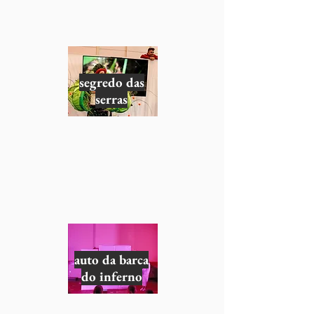
segredo das
serras
auto da barca
do inferno