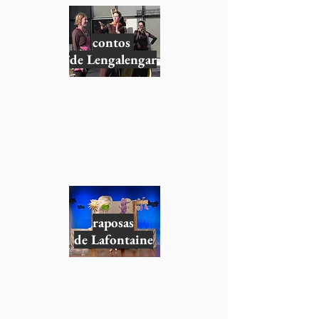
contos
de
Lengalengar
raposas
de
Lafontaine