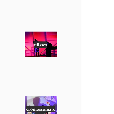
ulisses
cromossoma x