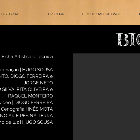
HISTORIAL
EM CENA
CÍRCULO MIT VALONGO
BI
Ficha Artística e Técnica
encenação | HUGO SOUSA
PINTO, DIOGO FERREIRA e
JORGE NETO
O SILVA, RITA OLIVEIRA e
RAQUEL MONTEIRO
​vídeo | DIOGO FERREIRA
Cenografia | INÊS MOTA
 NO AR E PÉS NA TERRA
ho de luz | HUGO SOUSA