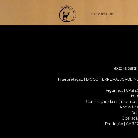
A COMPANHIA
Texto (a parti
Interpretação | DIOGO FERREIRA, JORGE 
Figurinos | CAB
Imp
Construção da estrutura c
Apoio à c
Des
Operação
Produção | CABE