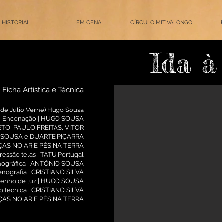
HISTORIAL
EM CENA
CÍRCULO MIT VALONGO
Ida à
Ficha Artística e Técnica
r de Júlio Verne) Hugo Sousa
Encenação | HUGO SOUSA
NETO, PAULO FREITAS, VITOR
SOUSA e DUARTE PIÇARRA
EÇAS NO AR E PÈS NA TERRA
ressão telas | TATU Portugal
enográfica | ANTÓNIO SOUSA
enografia | CRISTIANO SILVA
enho de luz | HUGO SOUSA
 tecnica | CRISTIANO SILVA
ÇAS NO AR E PÈS NA TERRA