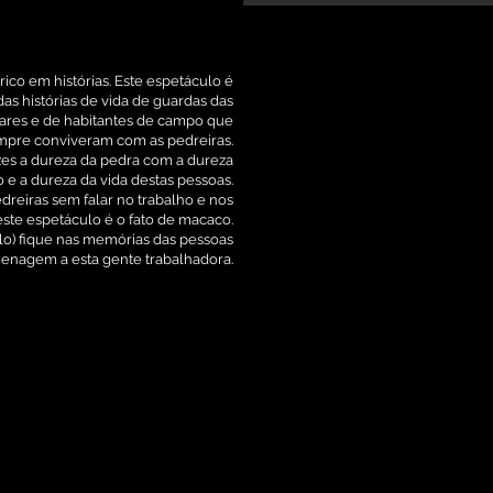
rico em histórias. Este espetáculo é
das histórias de vida de guardas das
liares e de habitantes de campo que
mpre conviveram com as pedreiras.
zes a dureza da pedra com a dureza
o e a dureza da vida destas pessoas.
reiras sem falar no trabalho e nos
ste espetáculo é o fato de macaco.
lo) fique nas memórias das pessoas
nagem a esta gente trabalhadora.