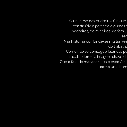
O universo das pedreiras é muito 
construído a partir de algumas 
pedreiras, de mineiros, de fami
se
Nas histórias confunde-se muitas ve
do trabalh
Como não se consegue falar das ped
trabalhadores, a imagem chave de
Que o fato de macaco (e este espetácu
como uma home